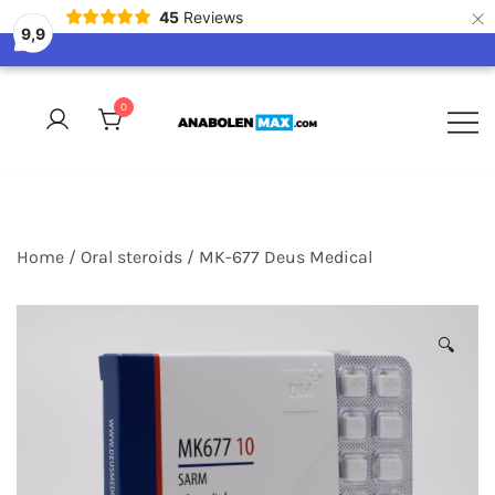
×
45
Reviews
9,9
Skip
to
0
content
Veilig en vertrouwd anabolen kopen.
AnabolenMax
Anabolen bestellen doe je bij
AnabolenMax
Home
/
Oral steroids
/ MK-677 Deus Medical
🔍