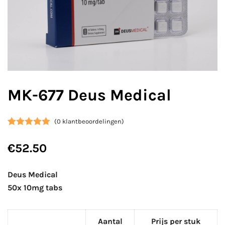
MK-677 Deus Medical
(
0
klantbeoordelingen)
Gewaardeerd
1
€
52.50
5.00
op 5
gebaseerd
op
klant
Deus Medical
waardering
50x 10mg tabs
Aantal
Prijs per stuk