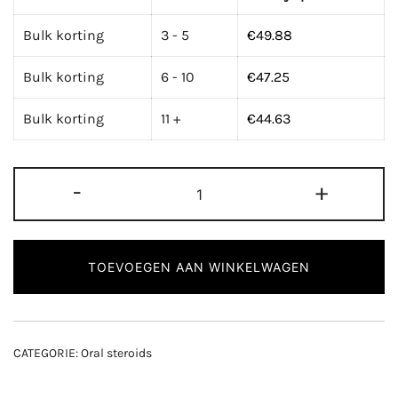
Bulk korting
3 - 5
€
49.88
Bulk korting
6 - 10
€
47.25
Bulk korting
11 +
€
44.63
MK-
-
+
677
Deus
Medical
TOEVOEGEN AAN WINKELWAGEN
aantal
CATEGORIE:
Oral steroids