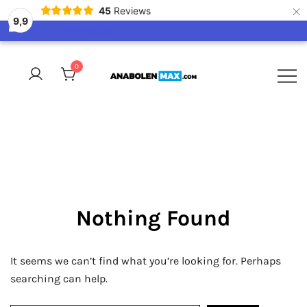
×
45
Reviews
9,9
Skip
to
0
content
Veilig en vertrouwd anabolen kopen.
AnabolenMax
Anabolen bestellen doe je bij
AnabolenMax
Nothing Found
It seems we can’t find what you’re looking for. Perhaps
searching can help.